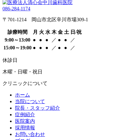
086-284-1174
〒701-1214 岡山市北区辛川市場309-1
診療時間
月
火
水
木
金
土
日/祝
9:00～13:00
●
●
●
／
●
●
／
15:00～19:00
●
●
●
／
●
●
／
休診日
木曜・日曜・祝日
クリニックについて
ホーム
当院について
院長・スタッフ紹介
症例紹介
医院案内
採用情報
お問い合わせ