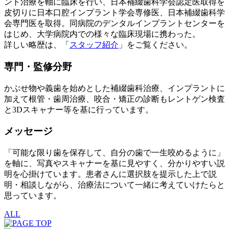
ント治療を軸に臨床を行い、日本補綴歯科学会認定医取得を
皮切りに日本口腔インプラント学会専修医、日本補綴歯科学
会専門医を取得。同病院のデンタルインプラントセンターを
はじめ、大学病院内での様々な臨床現場に携わった。
詳しい略歴は、「
スタッフ紹介
」をご覧ください。
専門・監修分野
かぶせ物や義歯を始めとした補綴歯科治療、インプラントに
加えて根管・歯周治療、咬合・矯正の診断もレントゲン検査
と3Dスキャナー等を基に行っています。
メッセージ
「可能な限り歯を保存して、自分の歯で一生咬めるように」
を軸に、写真やスキャナーを基に見やすく、分かりやすい説
明を心掛けています。患者さんに選択肢を提示した上で説
明・相談しながら、治療法について一緒に考えていけたらと
思っています。
ALL