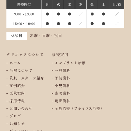
診療時間
月
火
水
木
金
土
日/祝
9:00～13:00
●
●
●
／
●
●
／
15:00～19:00
●
●
●
／
●
●
／
木曜・日曜・祝日
休診日
クリニックについて
診療案内
ホーム
インプラント治療
当院について
一般歯科
院長・スタッフ紹介
予防歯科
症例紹介
小児歯科
医院案内
審美歯科
採用情報
矯正歯科
お問い合わせ
全顎治療（フルマウス治療）
ブログ
お知らせ