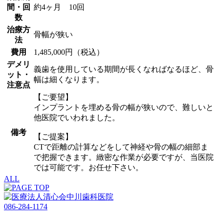
間・回
約4ヶ月 10回
数
治療方
骨幅が狭い
法
費用
1,485,000円（税込）
デメリ
義歯を使用している期間が長くなればなるほど、骨
ット・
幅は細くなります。
注意点
【ご要望】
インプラントを埋める骨の幅が狭いので、難しいと
他医院でいわれました。
備考
【ご提案】
CTで距離の計算などをして神経や骨の幅の細部ま
で把握できます。緻密な作業が必要ですが、当医院
では可能です。お任せ下さい。
ALL
086-284-1174