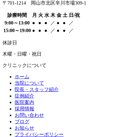
〒701-1214 岡山市北区辛川市場309-1
診療時間
月
火
水
木
金
土
日/祝
9:00～13:00
●
●
●
／
●
●
／
15:00～19:00
●
●
●
／
●
●
／
休診日
木曜・日曜・祝日
クリニックについて
ホーム
当院について
院長・スタッフ紹介
症例紹介
医院案内
採用情報
お問い合わせ
ブログ
お知らせ
プライバシーポリシー