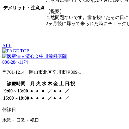
こちらに帰ってくるのは2ヶ月に1度ぐ
デメリット・注意点
【提案】
全然問題ないです。歯を抜いたその日に
2ヶ月後に帰って来られた時にチェ
ALL
086-284-1174
〒701-1214 岡山市北区辛川市場309-1
診療時間
月
火
水
木
金
土
日/祝
9:00～13:00
●
●
●
／
●
●
／
15:00～19:00
●
●
●
／
●
●
／
休診日
木曜・日曜・祝日